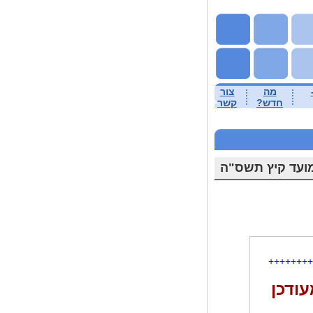
מה
צור
חדש?
קשר
מועד קיץ תשס"ה
++++++++
עודכן