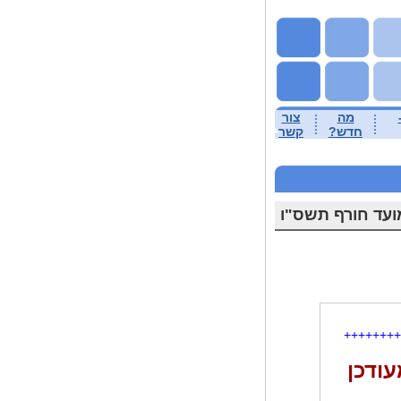
מה
צור
חדש?
קשר
מועד חורף תשס"ו
++++++++
עודכן